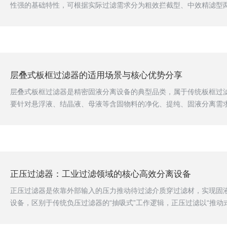
性强的基础特性，可根据实际过滤需求分为粗效拦截型、中效精滤型
截要求，也可根据工况需求加装防腐、防爆类附加结构。聚丙烯袋式
1.密封式外壳体外壳多为圆柱形或方柱形结构，采用一体化注塑工艺
出的流体接口，顶部设置快开式锁紧结构，无需复杂工具即可完成开
异，可避免过滤过程中的介质泄漏问题，也可根据安装空间调整接口方向
层叠式板框过滤器的适用场景与核心优势分享
层叠式板框过滤器是精密固液分离设备的典型品类，属于传统板框过
要针对悬浮液、结晶液、母液等含固物料的净化、提纯、固液分离需
滤精度、运行稳定性要求较高的生产场景。区别于传统单片滤板依次
板框采用多组规格统一的滤板同步叠层压紧的设计，整体结构紧凑度
有效过滤容量更大；同时叠层结构的腔室密封性更稳定，过滤过程中
题，过滤精度一致性远高于传统板框。可适配清液、粘稠液、含细小颗粒
正压过滤器：工业过滤领域的核心高效分离设备
正压过滤器是依靠外部输入的压力推动待过滤介质穿过滤材，实现固
设备，区别于传统负压过滤器的“抽吸式”工作逻辑，正压过滤以“推动
效、稳定、适配性强的优势，成为食品、化工、水处理、医药等众多