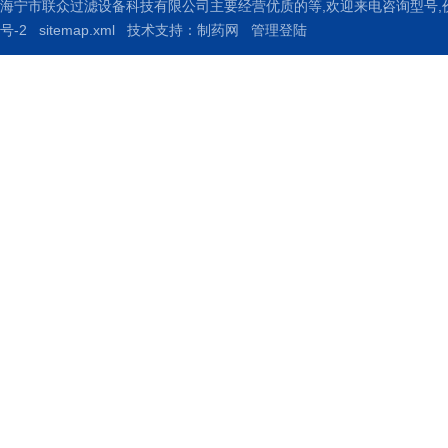
海宁市联众过滤设备科技有限公司主要经营优质的
等,欢迎来电咨询
型号,
号-2
sitemap.xml
技术支持：
制药网
管理登陆