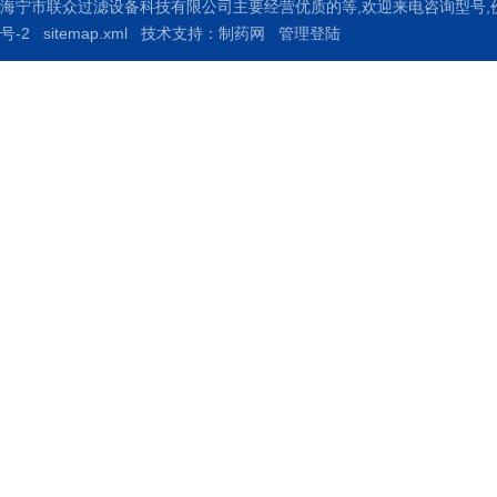
海宁市联众过滤设备科技有限公司主要经营优质的
等,欢迎来电咨询
型号,
号-2
sitemap.xml
技术支持：
制药网
管理登陆