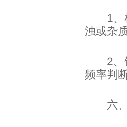
1、检
浊或杂质
2、钛
频率判
六、安