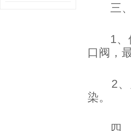
‌三、
1、停
口阀，最
2、腐
染‌。
‌四、