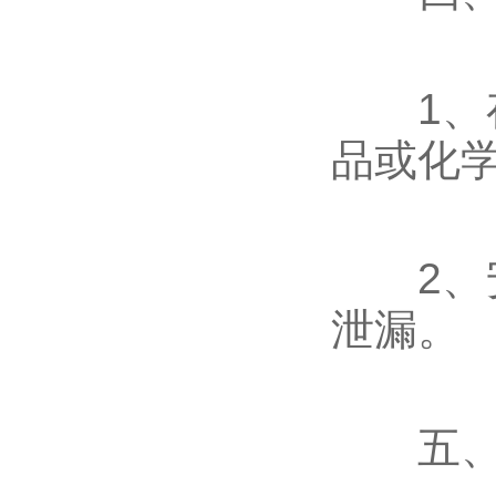
1、存
品或化学
2、安
泄漏‌。
‌五、