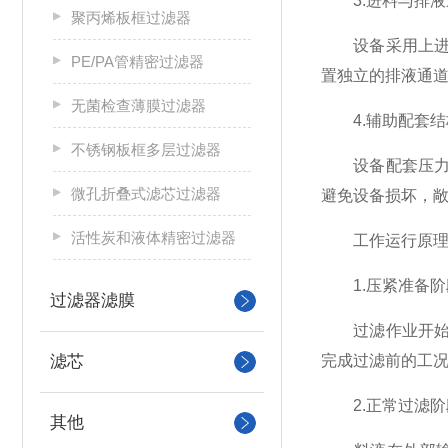
3.进料与排液
聚丙烯板框过滤器
设备采用上进下
PE/PA管精密过滤器
置独立的排液通
无菌检查薄膜过滤器
4.辅助配套结
不锈钢板框多层过滤器
设备配套压力监
微孔折叠式滤芯过滤器
避免设备损坏，
活性炭和液体精密过滤器
工作运行原理
1.压紧准备阶
过滤器滤膜
过滤作业开始前
滤芯
完成过滤前的工
2.正常过滤阶
其他