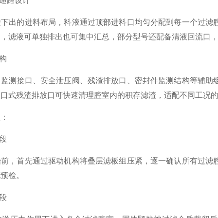
通路设计
出的进料布局，料液通过顶部进料口均匀分配到每一个过滤腔
道，滤液可单独排出也可集中汇总，部分型号还配备清液回流口
构
测接口、安全泄压阀、残渣排放口、密封件监测结构等辅助组
敞口式残渣排放口可快速清理腔室内的积存滤渣，适配不同工况
：
段
，首先通过驱动机构将叠层滤板组压紧，逐一确认所有过滤腔
况预检。
段