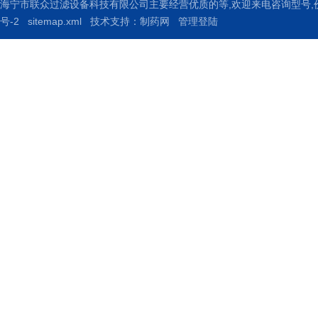
海宁市联众过滤设备科技有限公司主要经营优质的
等,欢迎来电咨询
型号,
号-2
sitemap.xml
技术支持：
制药网
管理登陆