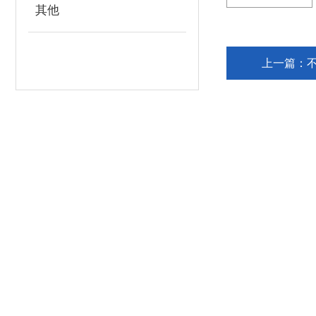
其他
上一篇：
海宁市联众过滤设备科技有限公司
地址：浙江省海宁市斜桥镇前步桥南路277号1号楼
邮箱：zjhnzhonglian@126.com
传真：86-0573-87680358