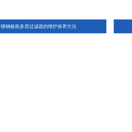
不锈钢板框多层过滤器的维护保养方法
快速链接
首页
关于我们
产品展示
新闻资讯
技术文章
荣誉资质
在线留言
联系我们