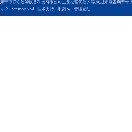
海宁市联众过滤设备科技有限公司主要经营优质的
等,欢迎来电咨询
型号,
号-2
sitemap.xml
技术支持：
制药网
管理登陆