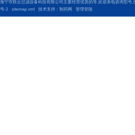
海宁市联众过滤设备科技有限公司主要经营优质的
等,欢迎来电咨询
型号,
号-2
sitemap.xml
技术支持：
制药网
管理登陆