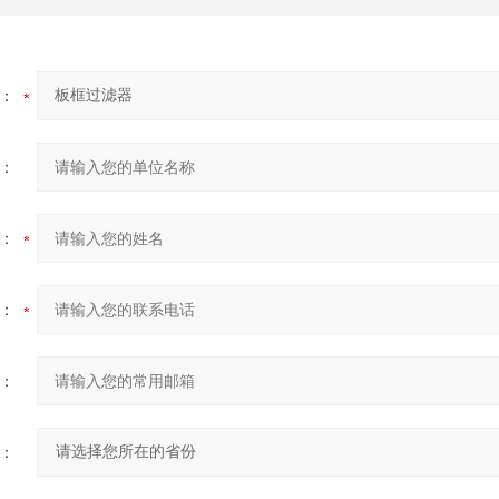
：
：
：
：
：
：