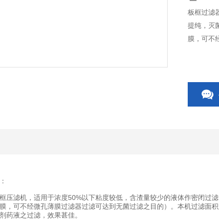
板框过滤
提纯，灭
膜，可不
：
框压滤机，适用于浓度50%以下粘度较低，含渣量较少的液体作密闭过
膜，可不经微孔薄膜过滤器过滤可达到无菌过滤之目的）。本机过滤面积
剂药液之过滤，效果甚佳。