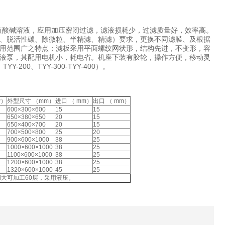
H值酸碱溶液，应用加压密闭过滤，滤液损耗少，过滤质量好，效率高。
、脱活性碳、除微粒、半精滤、精滤）要求，更换不同滤膜、及根据
用范围广之特点；滤板采用平面螺纹网状形，结构先进，不变形，容
液泵，其配用电机小，耗电省。机座下装有胶轮，操作方便，移动灵
00、TYY-300-TYY-400）。
w）
外型尺寸 （mm）
进口 （ mm）
出口 （ mm）
600×300×600
15
15
650×380×650
20
15
650×400×700
20
15
700×500×800
25
20
900×600×1000
38
25
1000×600×1000
38
25
1100×600×1000
38
25
1200×600×1000
38
25
1320×600×1000
45
25
i大可加工60层，采用液压。