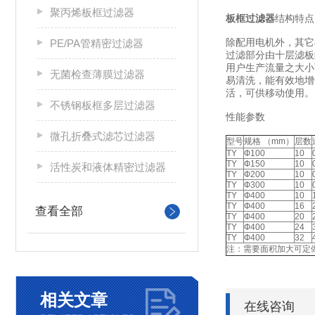
聚丙烯板框过滤器
板框过滤器
结构特点
除配用电机外，其它
PE/PA管精密过滤器
过滤部分由十层滤板
用户生产流量之大小
无菌检查薄膜过滤器
易清洗，能有效地增
活，可供移动使用。（本
不锈钢板框多层过滤器
性能参数
微孔折叠式滤芯过滤器
型号
规格 （mm）
层数
TY
Ф100
10
TY
Ф150
10
活性炭和液体精密过滤器
TY
Ф200
10
TY
Ф300
10
TY
Ф400
10
TY
Ф400
16
查看全部
TY
Ф400
20
TY
Ф400
24
TY
Ф400
32
注：需要面积加大可定做
相关文章
在线咨询