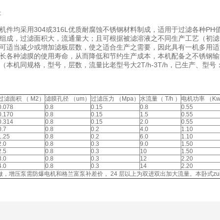
:
机件均采用304或316L优质耐腐蚀不锈钢材料制成，适用于过滤各种P
组成，过滤面积大，流通量大；且可根据被滤溶液之不同生产工艺（初滤
可适当减少或增加滤板层数，使之适合生产之需要，因此具有一机多用适
长各种滤膜的使用寿命，从而降低和节约生产成本，本机配备之不锈钢输
机同规格，型号，层数，流量比老型号大2T/h-3T/h，已生产、型号：TYY-2
过滤面积 （ M2）
滤膜孔径 （um）
过滤压力 （Mpa）
水流量（ T/h ）
电机功率 （K
0.078
0.8
0.15
0.8
0.55
0.170
0.8
0.15
1.5
0.55
0.314
0.8
0.15
2.0
0.55
0.7
0.8
0.2
4.0
1.10
1.25
0.8
0.2
6.0
1.10
2.0
0.8
0.3
9.0
1.50
2.5
0.8
0.3
10
1.50
3.0
0.8
0.3
12
2.20
4.0
0.8
0.3
14
2.20
，增压泵需防爆电机和格兰富泵补差价， 24 层以上为双进双出加大流量。本卧式zu