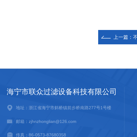
上一篇：
海宁市联众过滤设备科技有限公司
地址：浙江省海宁市斜桥镇前步桥南路277号1号楼
邮箱：zjhnzhonglian@126.com
传真：86-0573-87680358