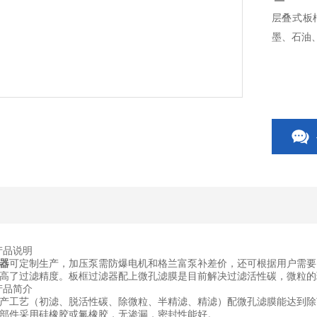
层叠式板
墨、石油
产品说明
器
可定制生产，加压泵需防爆电机和格兰富泵补差价，还可根据用户需要
高了过滤精度。板框过滤器配上微孔滤膜是目前解决过滤活性碳，微粒的
产品简介
产工艺（初滤、脱活性碳、除微粒、半精滤、精滤）配微孔滤膜能达到除
部件采用硅橡胶或氟橡胶，无渗漏，密封性能好。