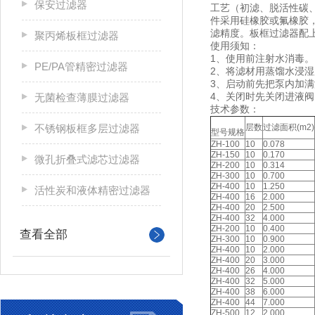
保安过滤器
工艺（初滤、脱活性碳
件采用硅橡胶或氟橡胶
滤精度。板框过滤器配
聚丙烯板框过滤器
使用须知：
1、使用前注射水消毒。
PE/PA管精密过滤器
2、将滤材用蒸馏水浸
3、启动前先把泵内加
4、关闭时先关闭进液
无菌检查薄膜过滤器
技术参数：
不锈钢板框多层过滤器
层数
过滤面积(m2)
型号规格
ZH-100
10
0.078
ZH-150
10
0.170
微孔折叠式滤芯过滤器
ZH-200
10
0.314
ZH-300
10
0.700
ZH-400
10
1.250
活性炭和液体精密过滤器
ZH-400
16
2.000
ZH-400
20
2.500
ZH-400
32
4.000
ZH-200
10
0.400
查看全部
ZH-300
10
0.900
ZH-400
10
2.000
ZH-400
20
3.000
ZH-400
26
4.000
ZH-400
32
5.000
ZH-400
38
6.000
ZH-400
44
7.000
ZH-500
12
2.000