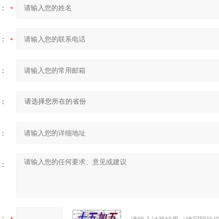
：
：
：
：
：
：
：