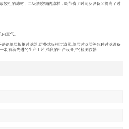
放较粗的滤材，二级放较细的滤材，既节省了时间及设备又提高了过
机内空气。
,不锈钢单层板框过滤器,层叠式板框过滤器,单层过滤器等各种过滤设备
体,有着先进的生产工艺,精良的生产设备,*的检测仪器