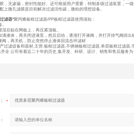
胶，无渗漏，密封性能好。还可根据用户需要，特制多级过滤装置，一级
配上微孔滤膜是目前解决过滤活性碳，微粒的理想设备。
过滤器*
聚丙烯板框过滤器/PP板框过滤器使用须知：
毒。
浸湿后贴在网板上，再压紧顶板。
加满液体，再关闭进液泵，然后启动，逐渐打开液阀，并打开排气阀排出
液阀，再关机，防止突然停止液体回流击环滤材
产过滤设备和器材,主营:板框过滤器,不锈钢板框过滤器,单层板框过滤器
格齐全.公司有着近二十年的历史,集开发、科研、设计、销售和售后服务为一
：
：