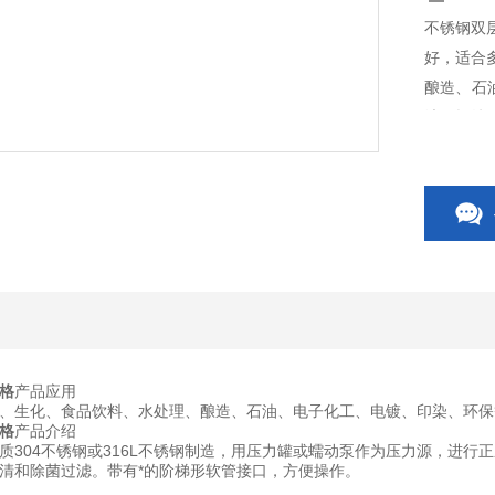
不锈钢双
好，适合
酿造、石
清、提纯
格
产品应用
、生化、食品饮料、水处理、酿造、石油、电子化工、电镀、印染、环保
格
产品介绍
质304不锈钢或316L不锈钢制造，用压力罐或蠕动泵作为压力源，进行
清和除菌过滤。带有*的阶梯形软管接口，方便操作。