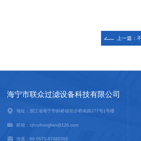
上一篇：
海宁市联众过滤设备科技有限公司
地址：浙江省海宁市斜桥镇前步桥南路277号1号楼
邮箱：zjhnzhonglian@126.com
传真：86-0573-87680358