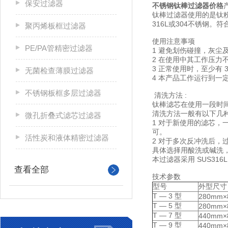
保安过滤器
不锈钢钛棒过滤器价格
钛棒过滤器使用的是钛
316L或304不锈钢。符
聚丙烯板框过滤器
使用注意事项
PE/PA管精密过滤器
1 避免划伤碰撞，灰尘
2 在使用中其工作压力
3 正常使用时，至少有 
无菌检查薄膜过滤器
4 本产品工作运行到
不锈钢板框多层过滤器
清洗方法 :
钛棒滤芯在使用一段时间
清洗方法一般有以下几
微孔折叠式滤芯过滤器
1 对于新使用的滤芯，
可。
活性炭和液体精密过滤器
2 对于多次反冲洗后，
具体选择用酸洗或碱洗
本过滤器采用 SUS316
查看全部
技术参数
型号
外型尺寸
T — 3 型
280mm×
T — 5 型
280mm×
T — 7 型
440mm×
T — 9 型
440mm×